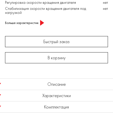
Регулировка скорости вращения двигателя
нет
Стабилизация скорости вращения двигателя под
нет
нагрузкой
Больше характеристик
Быстрый заказ
В корзину
Описание
Характеристики
Шлифмашина угловая ELITECH МШУ 202Э мощностью 2000
Вт предназначена для работы дисками диаметром 230 мм по
Комплектация
следующим материалам : стали, цветным металлам, камню,
Номинальная потребляемая мощность, Вт
2000