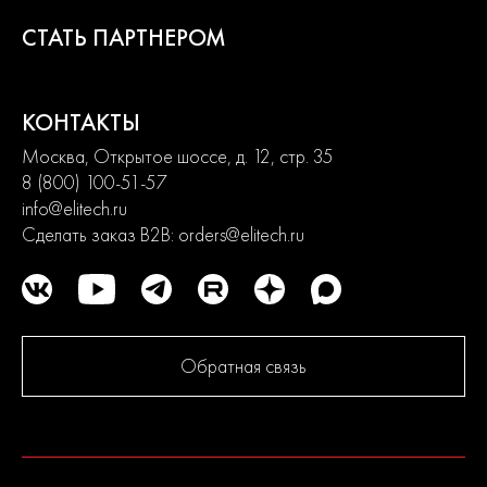
удовлетворить потребности от начинающих пользователей до
Модель
МШУ 202Э (E2213.024.00)
СТАТЬ ПАРТНЕРОМ
продвинутых. Продуманная конструкция узлов обеспечивает
долгий срок службы изделий и легкость их обслуживания.
Современный дизайн и превосходная эргономика
превращают любой рабочий процесс в удовольствие.
КОНТАКТЫ
Москва, Открытое шоссе, д. 12, стр. 35
2
года
8 (800) 100-51-57
гарантии
info@elitech.ru
Сделать заказ B2B:
orders@elitech.ru
Обратная связь