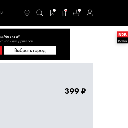
омфортного и
ьтативного
0
0
0
одства
ТИ
од
Москва
?
окого давления
ит наличие у дилеров
Выбрать город
399 ₽