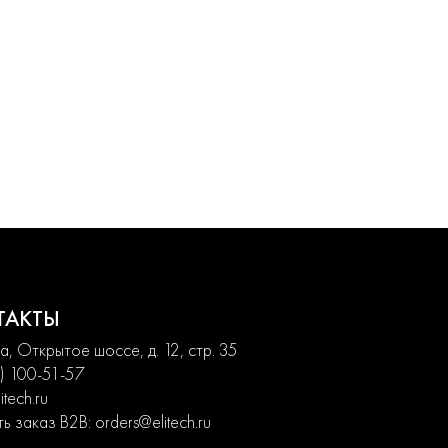
ТАКТЫ
, Открытое шоссе, д. 12, стр. 35
) 100-51-57
itech.ru
ь заказ B2B:
orders@elitech.ru