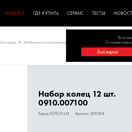
ГАРАНТИЯ
оборудование для
экстремальных условиях
для к
у
профессионалов
резул
садов
КАТАЛОГ
ГДЕ КУПИТЬ
СЕРВИС
ТЕСТЫ
НОВОС
Ваш гор
ка и сада
Мойки высокого давления
Принадлежности для моек выс
От города завис
Всё верно
Набор колец 12 шт.
0910.007100
Бренд: ELITECH LM
Артикул: 209304