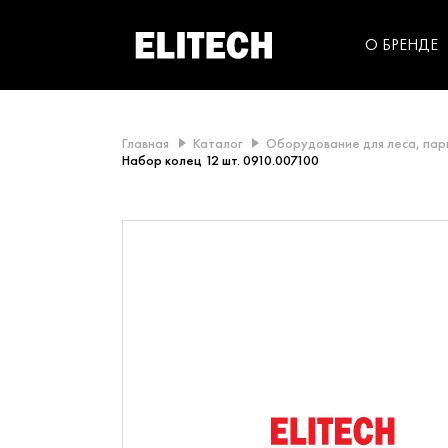
категорий компании
инструментов для
использования в быт
О БРЕНДЕ
Главная
Каталог
Оборудование для леса, пар
Набор колец 12 шт. 0910.007100