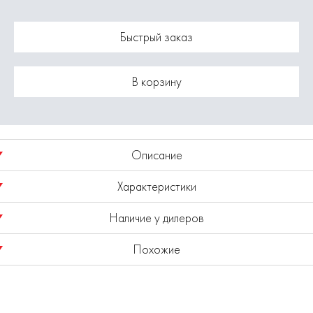
Быстрый заказ
В корзину
Описание
Характеристики
Насадка по дереву, CrV, крепление OIS, основание
нержавеющая сталь.
Наличие у дилеров
Модель
1820.004800
Похожие
Показано наличие в регионе
Москва
Ширина: 34,1 мм.
Выбрать другой регион
Глубина пропила: 40 мм.