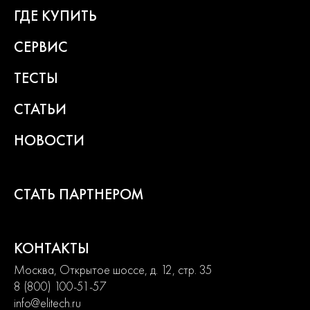
состоит из сбалансированного ассортимента, способного
ГДЕ КУПИТЬ
удовлетворить потребности от начинающих пользователей до
продвинутых. Продуманная конструкция узлов обеспечивает
СЕРВИС
долгий срок службы изделий и легкость их обслуживания.
Современный дизайн и превосходная эргономика
ТЕСТЫ
превращают любой рабочий процесс в удовольствие.
СТАТЬИ
2
года
НОВОСТИ
гарантии
СТАТЬ ПАРТНЕРОМ
КОНТАКТЫ
Москва, Открытое шоссе, д. 12, стр. 35
8 (800) 100-51-57
info@elitech.ru