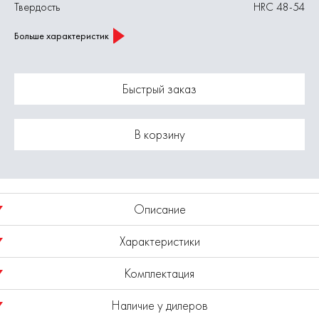
Твердость
HRC 48-54
Больше характеристик
Быстрый заказ
В корзину
Описание
Характеристики
Отвертка Т20х100мм из хромованадиевой стали с магнитным
наконечником и эргономичной рукояткой.
Комплектация
Шлиц
Т20
Наличие у дилеров
Длина, мм
100
Отвертка - 1 шт.