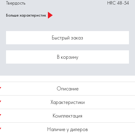
Твердость
HRC 48-54
Больше характеристик
Быстрый заказ
В корзину
Описание
Характеристики
Отвертка ударная с плоским шлицом SL9,5х200мм из
хромованадиевой стали с магнитным наконечником.
Комплектация
Шлиц
SL9,5
Наличие у дилеров
Длина, мм
200
Отвертка ударная - 1 шт.