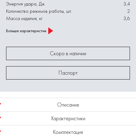
Энергия удара, Дж
3,4
Количество режимов работы, шт.
2
Масса изделия, кг
3,6
Больше характеристик
Скоро в наличии
Паспорт
Описание
Характеристики
Перфоратор ELITECH LM П 3-32РЭМ (E2205.042.01)
мощностью 1050 Вт, со скоростью вращения 0-980 об/мин,
Комплектация
энергией ударов 3,4 Дж и их частотой 0-5500 уд/мин,