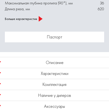
Максимальная глубина пропила (90°), мм
36
Длина реза, мм
620
Больше характеристик
Паспорт
Описание
Характеристики
Плиткорез электрический ПЭ 800/62Р
Комплектация
Напряжение питания, В
230
Наличие у дилеров
Плиткорез электрический (далее плиткорез), предназначен
Масса (нетто), кг
41
Станок
для резки отрезным алмазным кругом в размер (всех видов
Номинальная потребляемая мощность, Вт
800
Аксессуары
натуральной и искусственной керамической облицовочной,