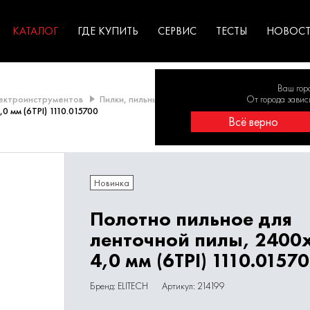
ГАРАНТИЯ
оборудование для
экстремальных условиях
для к
у
профессионалов
резул
садов
КАТАЛОГ
ГДЕ КУПИТЬ
СЕРВИС
ТЕСТЫ
НОВОС
Ваш гор
лектроинструментов
Пилки, пильные полотна
Полотна для ленточн
От города завис
0 мм (6TPI) 1110.015700
Всё верно
Новинка
Полотно пильное для
ленточной пилы, 2400
4,0 мм (6TPI) 1110.0157
Бренд: ELITECH
Артикул: 214199