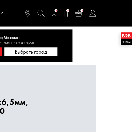
омфортного и
ьтативного
0
0
0
одства
ТИ
од
Москва
?
ых пил
ит наличие у дилеров
Выбрать город
х6,5мм,
00