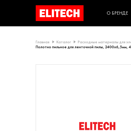
категорий компании
инструментов для
использования в быт
О БРЕНДЕ
Главная
Каталог
Расходные материалы для э
Полотно пильное для ленточной пилы, 2400х6,5мм, 4,