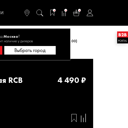
омфортного и
ьтативного
0
0
0
одства
ТИ
од
Москва
?
ит наличие у дилеров
ея аккумуляторная RCB 2040S (E0911.091.00)
Выбрать город
ая RCB
4 490 ₽