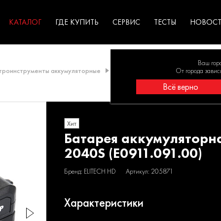
ГАРАНТИЯ
оборудование для
экстремальных условиях
для к
у
профессионалов
резул
садов
КАТАЛОГ
ГДЕ КУПИТЬ
СЕРВИС
ТЕСТЫ
НОВОС
Ваш гор
троинструменты аккумуляторные
Батареи аккумуляторные
От города завис
Батар
Всё верно
Хит
Батарея аккумуляторн
2040S (E0911.091.00)
Бренд: ELITECH HD
Артикул: 205871
Характеристики