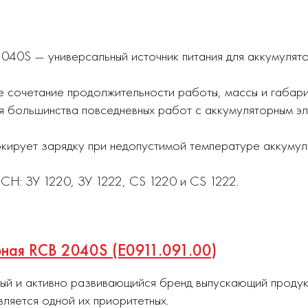
40S — универсальный источник питания для аккумулято
е сочетание продолжительности работы, массы и габари
ля большинства повседневных работ с аккумуляторным э
кирует зарядку при недопустимой температуре аккумул
CH: ЗУ 1220, ЗУ 1222, CS 1220 и CS 1222.
рная RCB 2040S (E0911.091.00)
ный и активно развивающийся бренд выпускающий проду
вляется одной их приоритетных.