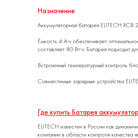
Назначение
Аккумуляторная батарея ELITECH RCB 20
Ёмкость 4 А·ч обеспечивает оптимально
составляет 80 Вт·ч. Батарея подходит д
Встроенный температурный контроль бло
Совместимые зарядные устройства ELITE
Где купить Батарея аккумулято
ELITECH известен в России как динамич
компании в области контроля качества я