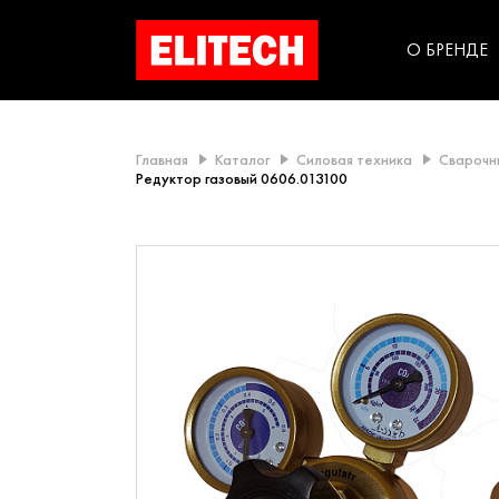
категорий компании
инструментов для
использования в быт
О БРЕНДЕ
Главная
Каталог
Силовая техника
Сварочн
Редуктор газовый 0606.013100