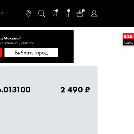
омфортного и
ьтативного
0
0
0
одства
ТИ
од
Москва
?
ит наличие у дилеров
оры, соединители баллонов
Выбрать город
.013100
2 490 ₽