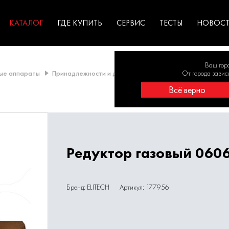
ГАРАНТИЯ
оборудование для
экстремальных условиях
для к
у
профессионалов
резул
садов
КАТАЛОГ
ГДЕ КУПИТЬ
СЕРВИС
ТЕСТЫ
НОВОС
Ваш гор
ые аппараты
Принадлежности и для сварочных аппаратов
От города завис
Редукт
Всё верно
Редуктор газовый 0606
Бренд: ELITECH
Артикул: 177956