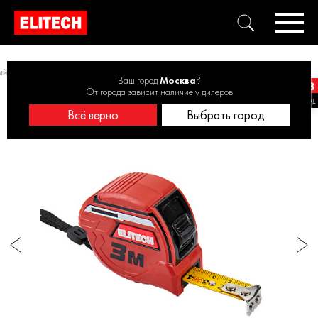
ый и маркирующий
Рулетки
Рулетка ELITECH 310202 3 м, 16 мм
Ваш город
Москва
?
От города зависит наличие у дилеров
Всё верно
Выбрать город