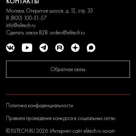
КОНТАКТЫ
ELITECH известен в России как динамичный и активно
развивающийся бренд выпускающий продукцию
Москва, Открытое шоссе, д. 12, стр. 35
европейского качества. Политика компании в области
8 (800) 100-51-57
контроля качества является одной их приоритетных.
info@elitech.ru
Сделать заказ B2B:
orders@elitech.ru
До серийного производства продукция проходит
многократное тестирование. Каждая линейка продукции
состоит из сбалансированного ассортимента, способного
удовлетворить потребности от начинающих пользователей до
продвинутых. Продуманная конструкция узлов обеспечивает
долгий срок службы изделий и легкость их обслуживания.
Обратная связь
Современный дизайн и превосходная эргономика
превращают любой рабочий процесс в удовольствие.
2
года
гарантии
Политика конфиденциальности
Правила проведения конкурса в социальных сетях
© ELITECH.RU 2026. Интернет-сайт elitech.ru носит