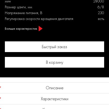
мин
28000
Размер цанги, мм
6/8
Напряжение питания, В
230
Регулировка скорости вращения двигателя
есть
Больше характеристик
Быстрый заказ
В корзину
Описание
Характеристики
Прямая шлифовальная машина SG 0750E с напряжением
питания 230 В, предназначена для работы с насадками