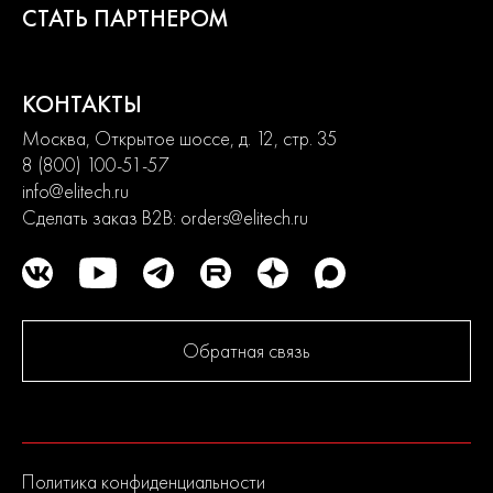
До серийного производства продукция проходит
СТАТЬ ПАРТНЕРОМ
многократное тестирование. Каждая линейка продукции
состоит из сбалансированного ассортимента, способного
удовлетворить потребности от начинающих пользователей до
продвинутых. Продуманная конструкция узлов обеспечивает
КОНТАКТЫ
долгий срок службы изделий и легкость их обслуживания.
Москва, Открытое шоссе, д. 12, стр. 35
Современный дизайн и превосходная эргономика
превращают любой рабочий процесс в удовольствие.
8 (800) 100-51-57
info@elitech.ru
Сделать заказ B2B:
orders@elitech.ru
2
года
гарантии
Обратная связь
Политика конфиденциальности