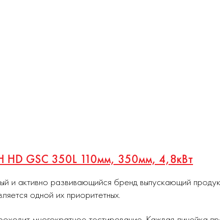
CH HD GSC 350L 110мм, 350мм, 4,8кВт
ный и активно развивающийся бренд выпускающий проду
вляется одной их приоритетных.
роходит многократное тестирование. Каждая линейка п