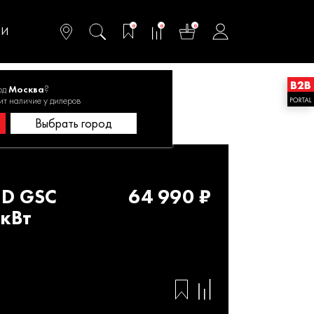
омфортного и
ьтативного
0
0
0
одства
ТИ
од
Москва
?
SC 350L 110мм, 350мм, 4,8кВт
ит наличие у дилеров
Выбрать город
HD GSC
64 990 ₽
8кВт