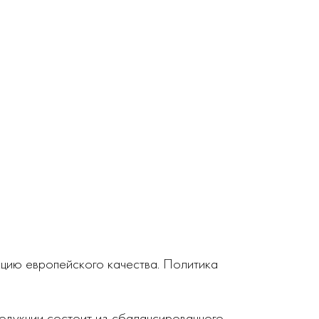
кцию европейского качества. Политика
родукции состоит из сбалансированного