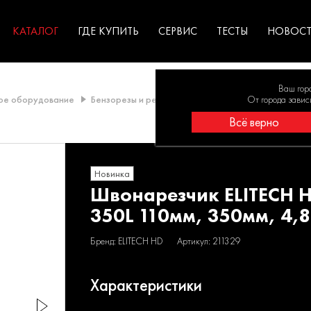
ГАРАНТИЯ
оборудование для
экстремальных условиях
для к
у
профессионалов
резул
садов
КАТАЛОГ
ГДЕ КУПИТЬ
СЕРВИС
ТЕСТЫ
НОВОС
Ваш гор
кое оборудование
Бензорезы и резчики
Швонарезчик ELITECH HD G
От города завис
Всё верно
Новинка
Швонарезчик ELITECH 
350L 110мм, 350мм, 4,
Бренд: ELITECH HD
Артикул: 211329
Характеристики