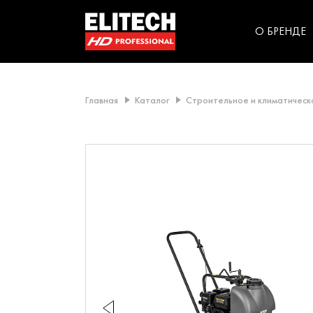
категорий компании
инструментов для
использования в быт
О БРЕНДЕ
Главная
Каталог
Строительное и климатичес