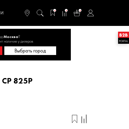
омфортного и
ьтативного
0
0
0
одства
ТИ
од
Москва
?
3.00)
ит наличие у дилеров
Выбрать город
 СР 825P