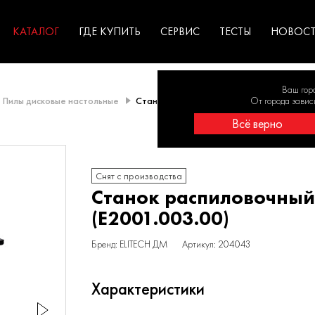
ГАРАНТИЯ
оборудование для
экстремальных условиях
для к
у
профессионалов
резул
садов
КАТАЛОГ
ГДЕ КУПИТЬ
СЕРВИС
ТЕСТЫ
НОВОС
Ваш гор
Пилы дисковые настольные
Станок распиловочный СР 825P (E2001.00
От города завис
Всё верно
Снят с производства
Станок распиловочный
(E2001.003.00)
Бренд: ELITECH ДМ
Артикул: 204043
Характеристики