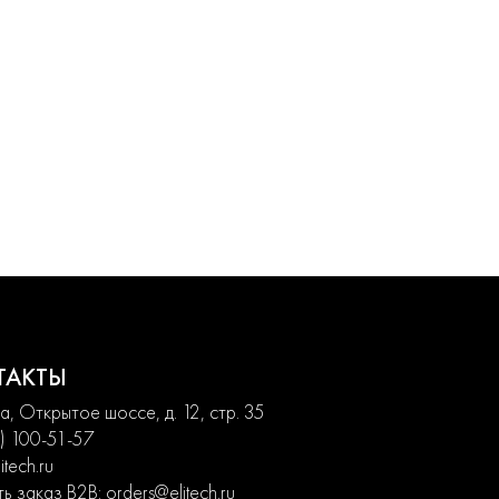
ТАКТЫ
, Открытое шоссе, д. 12, стр. 35
) 100-51-57
itech.ru
ь заказ B2B:
orders@elitech.ru