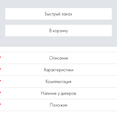
Быстрый заказ
В корзину
Описание
Характеристики
Сверло по дереву с центрирующим острием.
Комплектация
Диаметр сверла 16 мм.
Модель
1820.045700
Наличие у дилеров
Рабочая длина 110 мм.
Сверло - 1шт.
Похожие
Общая длина 160 мм.
Показано наличие в регионе
Москва
Выбрать другой регион
Цилиндрический хвостовик.