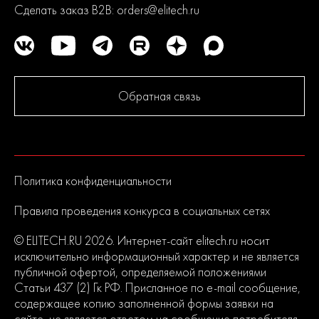
многократное тестирование. Каждая линейка продукции
Сделать заказ B2B:
orders@elitech.ru
состоит из сбалансированного ассортимента, способного
удовлетворить потребности от начинающих пользователей до
продвинутых. Продуманная конструкция узлов обеспечивает
долгий срок службы изделий и легкость их обслуживания.
Современный дизайн и превосходная эргономика
превращают любой рабочий процесс в удовольствие.
Обратная связь
2
года
гарантии
Политика конфиденциальности
Правила проведения конкурса в социальных сетях
© ELITECH.RU 2026. Интернет-сайт elitech.ru носит
исключительно информационный характер и не является
публичной офертой, определяемой положениями
Статьи 437 (2) Гк РФ. Присланное по e-mail сообщение,
содержащее копию заполненной формы заявки на
сайте, не является ответом на сообщение потребителя