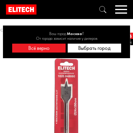
Свёрла перьевые
Сверло 24х150мм HEX1/4'' перо 1820.048600
Ваш город
Москва
?
От города зависит наличие у дилеров
Всё верно
Выбрать город