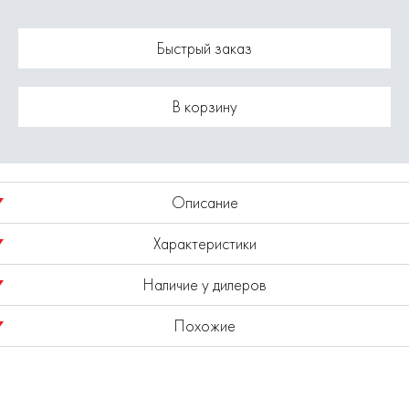
Быстрый заказ
В корзину
Описание
Характеристики
Диаметр 24 мм.
Наличие у дилеров
Длина общая 150 мм.
Модель
1820.048600
Похожие
Показано наличие в регионе
Москва
Выбрать другой регион
Плоское сверло обычно называют перовым сверлом или
плоскофрезерным.