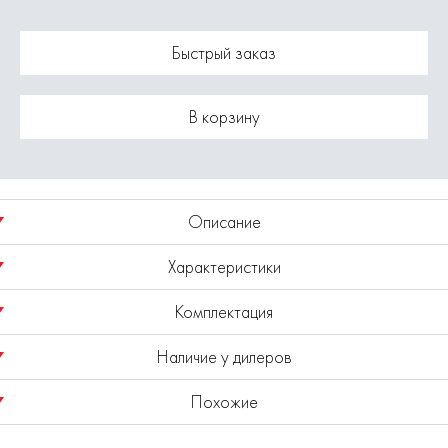
Быстрый заказ
В корзину
Описание
Характеристики
Сверло по дереву шнековое с центрирующим острием.
Комплектация
Хвостовик шестигранный.
Модель
1820.047700
Наличие у дилеров
Сталь HSS.
Сверло - 1шт.
Похожие
Диаметр 25 мм.
Показано наличие в регионе
Москва
Выбрать другой регион
Общая длина 450 мм.