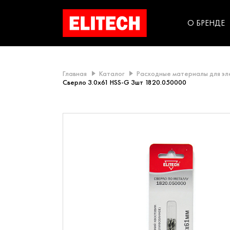
категорий компании
инструментов для
использования в быт
О БРЕНДЕ
Главная
Каталог
Расходные материалы для э
Сверло 3.0х61 HSS-G 3шт 1820.050000