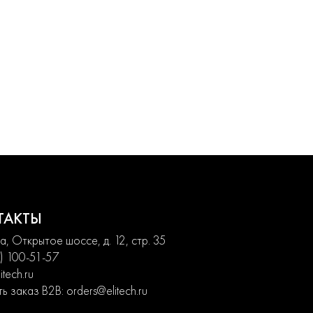
ТАКТЫ
, Открытое шоссе, д. 12, стр. 35
) 100-51-57
itech.ru
ь заказ B2B:
orders@elitech.ru