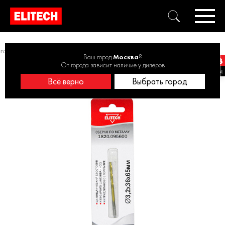
го диаметра 1-3 шт.
Сверло 3.2х65 HSS-G+TiN 1шт 1820.095600
Ваш город
Москва
?
От города зависит наличие у дилеров
Всё верно
Выбрать город