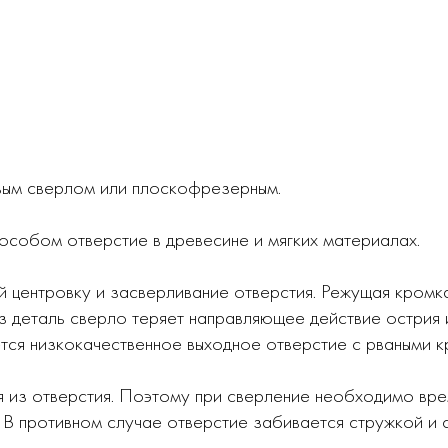
вым сверлом или плоскофрезерным.
особом отверстие в древесине и мягких материалах.
 центровку и засверливание отверстия. Режущая кромка
ез деталь сверло теряет направляющее действие острия
тся низкокачественное выходное отверстие с рваными к
из отверстия. Поэтому при сверление необходимо врем
. В противном случае отверстие забивается стружкой и 