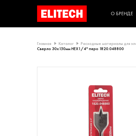
категорий компании
инструментов для
использования в быт
О БРЕНДЕ
Главная
Каталог
Расходные материалы для э
Сверло 30х150мм HEX1/4'' перо 1820.048800