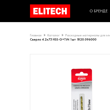
категорий компании
инструментов для
использования в быт
О БРЕНДЕ
Главная
Каталог
Расходные материалы для э
Сверло 4.2х75 HSS-G+TiN 1шт 1820.096000