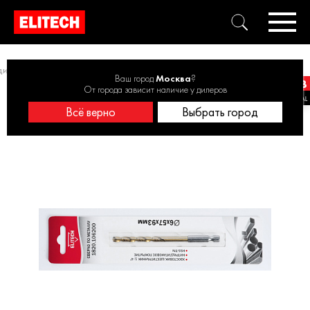
диаметра 1-3 шт.
Сверло 6х93 HSS-G+TiN HEX1/4'' 1820.106200
Ваш город
Москва
?
От города зависит наличие у дилеров
Всё верно
Выбрать город