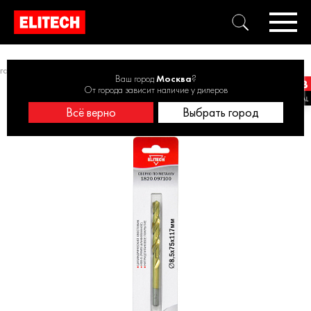
го диаметра 1-3 шт.
Сверло 8.5х117 HSS-G+TiN 1шт 1820.097100
Ваш город
Москва
?
От города зависит наличие у дилеров
Всё верно
Выбрать город