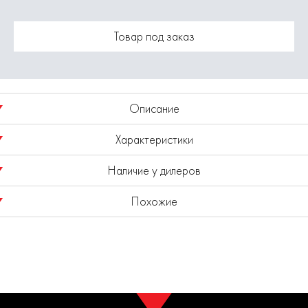
Товар под заказ
Описание
Характеристики
Набор сверл по металлу черненых ELITECH 215205, HSS
сталь, 7.0х69х109 мм (10 шт)
Наличие у дилеров
Модель
1820.102100 (набор)
Похожие
Показано наличие в регионе
Москва
Выбрать другой регион
Закалка до твердости 58-61 HRC повышает износостойкость
и продолжительность срока службы.
В регионе "Москва" предложений дилеров нет
Полировка внешней поверхности сверл способствует
снижению трения во время работы и предотвращает