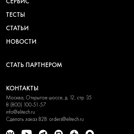
СЕРВИС
продвинутых. Продуманная конструкция узлов обеспечивает
долгий срок службы изделий и легкость их обслуживания.
ТЕСТЫ
Современный дизайн и превосходная эргономика
превращают любой рабочий процесс в удовольствие.
СТАТЬИ
2
года
НОВОСТИ
гарантии
СТАТЬ ПАРТНЕРОМ
КОНТАКТЫ
Москва, Открытое шоссе, д. 12, стр. 35
8 (800) 100-51-57
info@elitech.ru
Сделать заказ B2B:
orders@elitech.ru