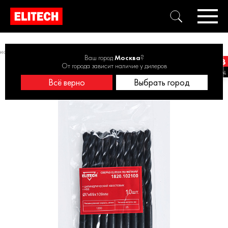
иаметра 5-10 шт.
Сверло HSS 7.0х109, 10шт 1820.102100 (набор)
Ваш город
Москва
?
От города зависит наличие у дилеров
Всё верно
Выбрать город