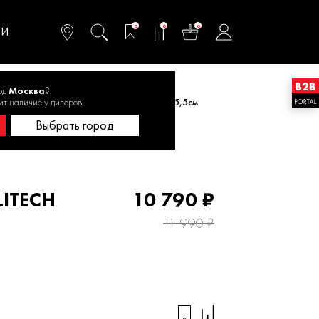
омфортного и
ьтативного
0
0
0
одства
ТИ
од
Москва
?
й ELITECH ДМ ТБ 522K 1,77кВт, 44см/25,5см
ит наличие у дилеров
Выбрать город
LITECH
10 790 ₽
11 990 ₽