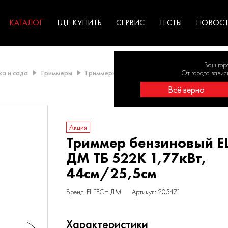
ГАРАНТИЯ
оборудование для
экстремальных условиях
для к
у
профессионалов
резул
садов
КАТАЛОГ
ГДЕ КУПИТЬ
СЕРВИС
ТЕСТЫ
НОВОС
Ваш гор
ка и сада
Триммеры
Триммеры бензиновые
Триммер бензиновы
От города завис
Всё верно
Акция
Триммер бензиновый E
ДМ ТБ 522K 1,77кВт,
44см/25,5см
Бренд: ELITECH ДМ
Артикул: 205471
Характеристики