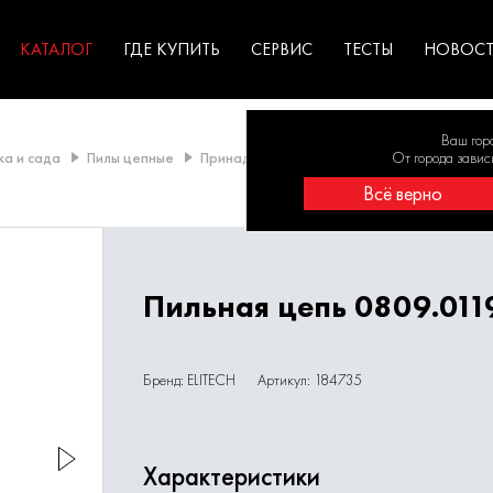
ГАРАНТИЯ
оборудование для
экстремальных условиях
для к
у
профессионалов
резул
садов
КАТАЛОГ
ГДЕ КУПИТЬ
СЕРВИС
ТЕСТЫ
НОВОС
Ваш гор
ка и сада
Пилы цепные
Принадлежности для цепных пил
От города завис
Пильн
Всё верно
Пильная цепь 0809.011
Бренд: ELITECH
Артикул: 184735
Характеристики