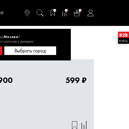
омфортного и
ьтативного
0
0
0
одства
ТИ
од
Москва
?
ит наличие у дилеров
ые цепи
Пильная цепь 0809.011900
Выбрать город
900
599 ₽