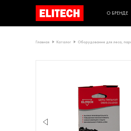
категорий компании
инструментов для
использования в быт
О БРЕНДЕ
Главная
Каталог
Оборудование для леса, пар