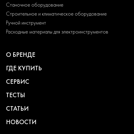
Станочное оборудование
Строительное и климатическое оборудование
Ручной инструмент
Расходные материалы для электроинструментов
напряжение зарядки 12/24 В
О БРЕНДЕ
ГДЕ КУПИТЬ
СЕРВИС
защита от перегрева
ТЕСТЫ
СТАТЬИ
НОВОСТИ
Где купить Устройство пуско-зарядное EBC 30/120