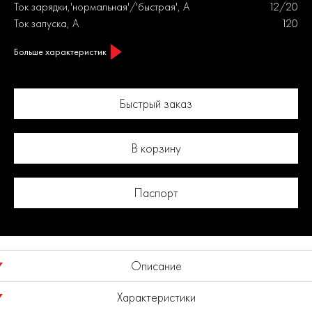
Ток зарядки,'нормальная'/'быстрая', А
12/20
Ток запуска, А
120
Больше характеристик
Быстрый заказ
В корзину
Паспорт
Описание
Характеристики
Пуско-зарядное устройство предназначено для зарядки