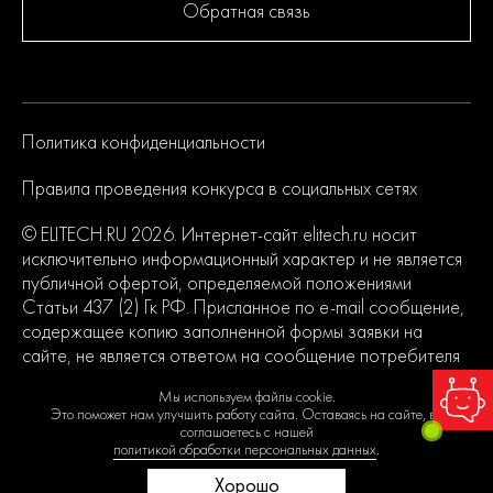
Обратная связь
Политика конфиденциальности
Правила проведения конкурса в социальных сетях
© ELITECH.RU 2026. Интернет-сайт elitech.ru носит
исключительно информационный характер и не является
публичной офертой, определяемой положениями
Статьи 437 (2) Гк РФ. Присланное по e-mail сообщение,
содержащее копию заполненной формы заявки на
сайте, не является ответом на сообщение потребителя
или подтверждением заказа со стороны владельцев
Мы используем файлы cookie.
сайта.
Это поможет нам улучшить работу сайта. Оставаясь на сайте, вы
соглашаетесь с нашей
политикой обработки персональных данных
.
Хорошо
0
0
0