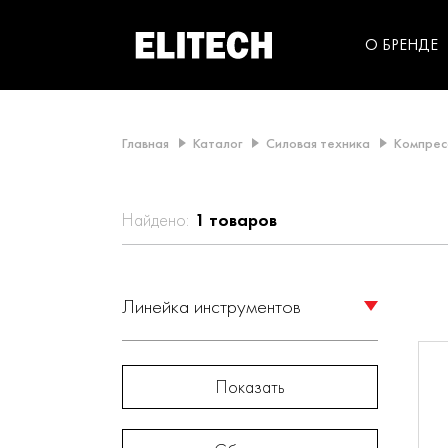
категорий компании
инструментов для
использования в быт
О БРЕНДЕ
Главная
Каталог
Силовая техника
Компрес
Найдено:
1
товаров
Линейка инструментов
ELITECH (
1
)
Показать