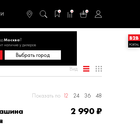
омфортного и
ьтативного
0
0
0
одства
ТИ
од
Москва
?
эксцентриковые
ит наличие у дилеров
Выбрать город
Вид:
Показать по
12
24
36
48
2 990 ₽
ашина
я