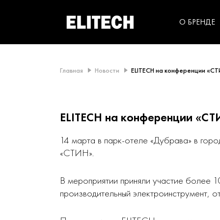
категорий компании
инструментов для
использования в быт
О БРЕНДЕ
Главная
Новости
ELITECH на конференции «СТ
ELITECH на конференции «СТ
14 марта в парк-отеле «Дубрава» в гор
«СТИН».
В мероприятии приняли участие более 1
производительный электроинструмент, 