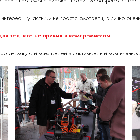
класс и продемонстрировал новейшие разработки брен
 интерес – участники не просто смотрели, а лично оцени
для тех, кто не привык к компромиссам.
ганизацию и всех гостей за активность и вовлеченнос