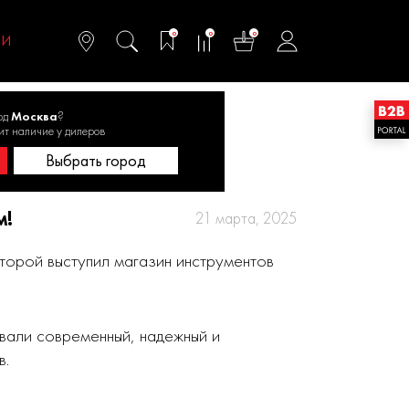
омфортного и
ьтативного
0
0
0
одства
ТИ
од
Москва
?
ит наличие у дилеров
Выбрать город
м!
21 марта, 2025
торой выступил магазин инструментов
вали современный, надежный и
в.