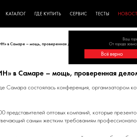
ГАРАНТИЯ
оборудование для
экстремальных условиях
для к
у
профессионалов
резул
садов
КАТАЛОГ
ГДЕ КУПИТЬ
СЕРВИС
ТЕСТЫ
НОВОС
Ваш гор
ИН» в Самаре – мощь, проверенная делом!
От города завис
Всё верно
ИН» в Самаре – мощь, проверенная дело
оде Самара состоялась конференция, организатором ко
00 представителей оптовых компаний, которые презенто
отвечающий самым жестким требованиям профессионало