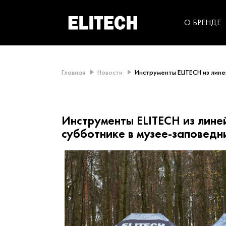
категорий компании
инструментов для
использования в быт
О БРЕНДЕ
Главная
Новости
Инструменты ELITECH из лине
Инструменты ELITECH из линей
субботнике в музее-заповедн