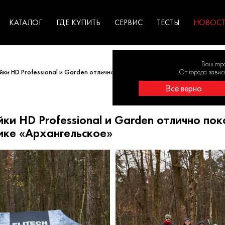
ГАРАНТИЯ
оборудование для
экстремальных условиях
для к
у
профессионалов
резул
садов
КАТАЛОГ
ГДЕ КУПИТЬ
СЕРВИС
ТЕСТЫ
НОВОС
Ваш гор
йки HD Professional и Garden отлично показали себя на субботнике в м
От города завис
Всё верно
ки HD Professional и Garden отлично пок
ике «Архангельское»