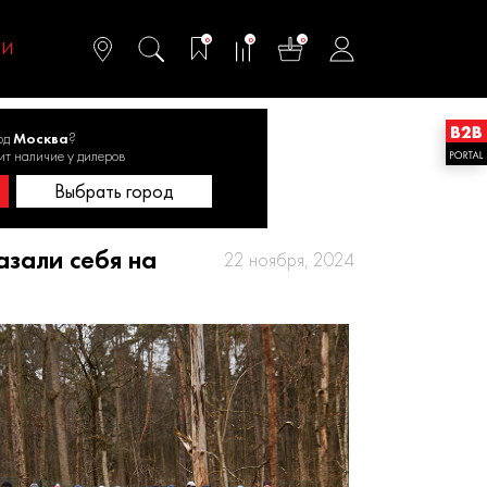
омфортного и
ьтативного
0
0
0
одства
ТИ
од
Москва
?
узее-заповеднике «Архангельское»
ит наличие у дилеров
Выбрать город
азали себя на
22 ноября, 2024