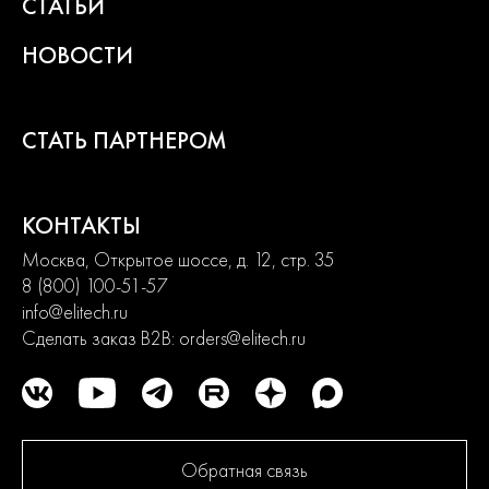
СТАТЬИ
многократное тестирование. Каждая линейка продукции
состоит из сбалансированного ассортимента, способного
НОВОСТИ
удовлетворить потребности от начинающих пользователей до
продвинутых. Продуманная конструкция узлов обеспечивает
долгий срок службы изделий и легкость их обслуживания.
Современный дизайн и превосходная эргономика
СТАТЬ ПАРТНЕРОМ
превращают любой рабочий процесс в удовольствие.
2
года
КОНТАКТЫ
гарантии
Москва, Открытое шоссе, д. 12, стр. 35
8 (800) 100-51-57
info@elitech.ru
Сделать заказ B2B:
orders@elitech.ru
Обратная связь