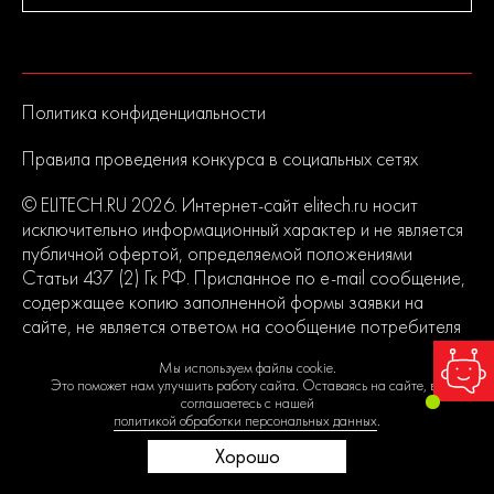
Политика конфиденциальности
Правила проведения конкурса в социальных сетях
© ELITECH.RU 2026. Интернет-сайт elitech.ru носит
исключительно информационный характер и не является
публичной офертой, определяемой положениями
Статьи 437 (2) Гк РФ. Присланное по e-mail сообщение,
содержащее копию заполненной формы заявки на
сайте, не является ответом на сообщение потребителя
или подтверждением заказа со стороны владельцев
Мы используем файлы cookie.
сайта.
Это поможет нам улучшить работу сайта. Оставаясь на сайте, вы
соглашаетесь с нашей
политикой обработки персональных данных
.
Хорошо
0
0
0