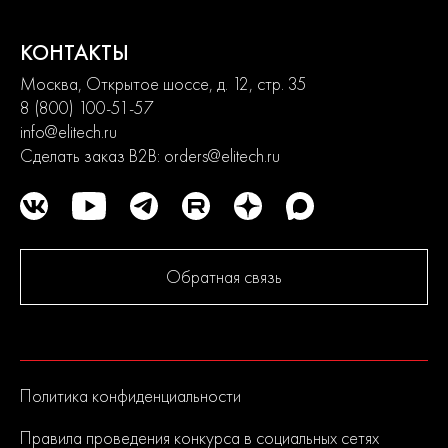
Современный дизайн и превосходная эргономика
превращают любой рабочий процесс в удовольствие.
КОНТАКТЫ
Москва, Открытое шоссе, д. 12, стр. 35
Схема полива ELITECH GARDEN
8 (800) 100-51-57
info@elitech.ru
Сделать заказ B2B:
orders@elitech.ru
Обратная связь
Политика конфиденциальности
Правила проведения конкурса в социальных сетях