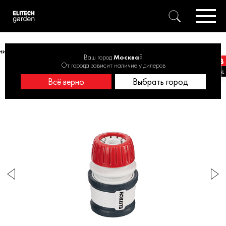
итель быстросъемный с аквастопом ELITECH Garden HF 011WS 1/2''
Ваш город
Москва
?
От города зависит наличие у дилеров
Всё верно
Выбрать город