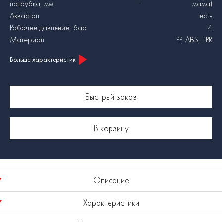
патрубка, мм
мама)
Аквастоп
есть
Рабочее давление, бар
4
Материал
PP, ABS, TPR
Больше характеристик
Быстрый заказ
В корзину
Описание
Характеристики
Соединитель для шланга 13 мм 1/2'' с аквастопом HF 011WS
Elitech Garden - практичный фитинг для шланга,