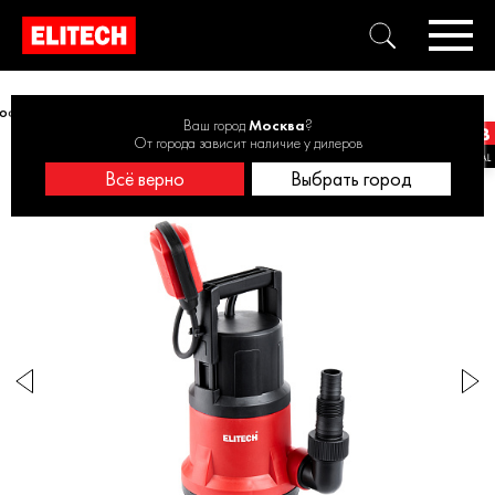
ос погружной дренажный ELITECH НПД 550-35П 550Вт, 7м, 11500л/ч
Ваш город
Москва
?
От города зависит наличие у дилеров
Всё верно
Выбрать город