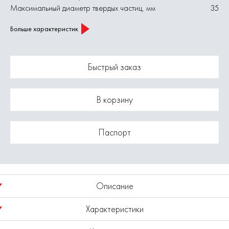
Максимальный диаметр твердых частиц, мм
35
Больше характеристик
Быстрый заказ
В корзину
Паспорт
Описание
Характеристики
Погружной дренажный насос «ELITECH» мощностью 550 Вт и
производительностью 11 500 л/час предназначен для